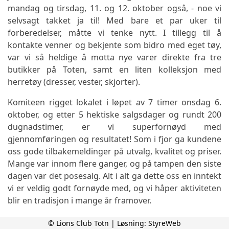
mandag og tirsdag, 11. og 12. oktober også, - noe vi
selvsagt takket ja til! Med bare et par uker til
forberedelser, måtte vi tenke nytt. I tillegg til å
kontakte venner og bekjente som bidro med eget tøy,
var vi så heldige å motta nye varer direkte fra tre
butikker på Toten, samt en liten kolleksjon med
herretøy (dresser, vester, skjorter).
Komiteen rigget lokalet i løpet av 7 timer onsdag 6.
oktober, og etter 5 hektiske salgsdager og rundt 200
dugnadstimer, er vi superfornøyd med
gjennomføringen og resultatet! Som i fjor ga kundene
oss gode tilbakemeldinger på utvalg, kvalitet og priser.
Mange var innom flere ganger, og på tampen den siste
dagen var det posesalg. Alt i alt ga dette oss en inntekt
vi er veldig godt fornøyde med, og vi håper aktiviteten
blir en tradisjon i mange år framover.
Midlene går til gode saker og prosjekter; hovedsakelig
© Lions Club Totn | Løsning:
StyreWeb